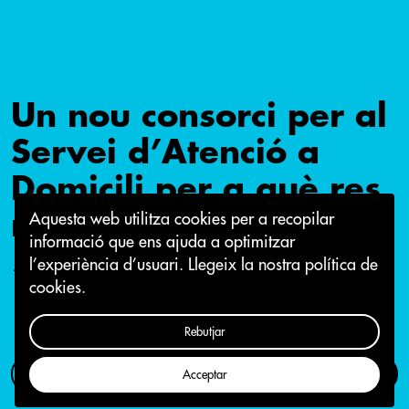
Un nou consorci per al
Servei d’Atenció a
Domicili per a què res
no canviï?
Aquesta web utilitza cookies per a recopilar
informació que ens ajuda a optimitzar
l’experiència d’usuari.
Llegeix la nostra política de
15 de juliol 2025
cookies.
Rebutjar
Com participar
Campanya
Acceptar