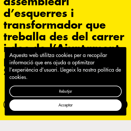
assembleari
d’esquerres i
transformador que
treballa des del carrer
i des de l’Ajuntament
Aquesta web utilitza cookies per a recopilar
per construir un nou
informació que ens ajuda a optimitzar
Sabadell.
l’experiència d’usuari.
Llegeix la nostra política de
cookies.
Rebutjar
Com participar
Campanya
Acceptar