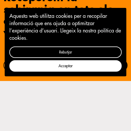
sobirania en tots els
Aquesta web utilitza cookies per a recopilar
àmbits de les nostres
informació que ens ajuda a optimitzar
vides.
l’experiència d’usuari.
Llegeix la nostra política de
cookies.
Rebutjar
Com participar
Campanya
Acceptar
Programa electoral