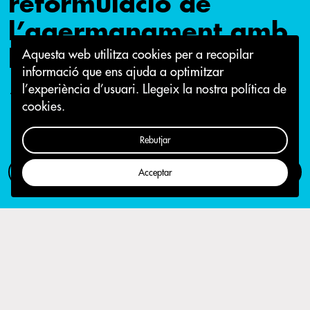
reformulació de
l’agermanament amb
l’Argub
Aquesta web utilitza cookies per a recopilar
informació que ens ajuda a optimitzar
l’experiència d’usuari.
Llegeix la nostra política de
10 de novembre 2017
cookies.
Rebutjar
Com participar
Campanya
Acceptar