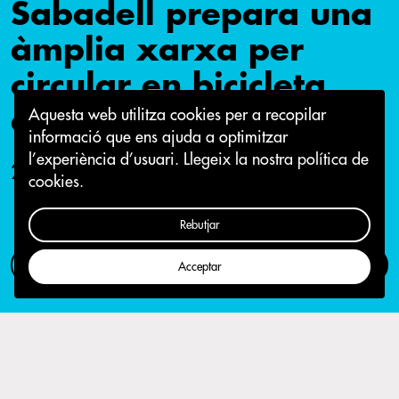
Sabadell prepara una
àmplia xarxa per
circular en bicicleta
amb seguretat
Aquesta web utilitza cookies per a recopilar
informació que ens ajuda a optimitzar
l’experiència d’usuari.
Llegeix la nostra política de
24 de març 2017
cookies.
Rebutjar
Com participar
Campanya
Acceptar