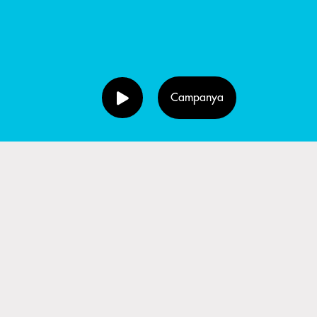
Campanya
er la
rc de la
5a
bte 28 de
Navacerrada,