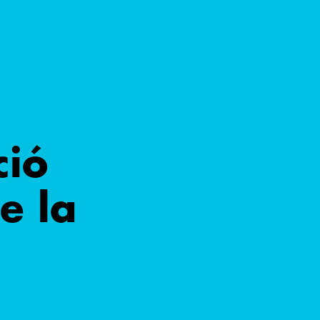
ció
e la