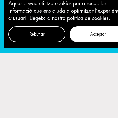
Aquesta web utilitza cookies per a recopilar
informació que ens ajuda a optimitzar l’experièn
d’usuari.
Llegeix la nostra política de cookies.
Rebutjar
Acceptar
Com participar
Des de la Crida
presentació d'e
Assemblea G
Març a les 1