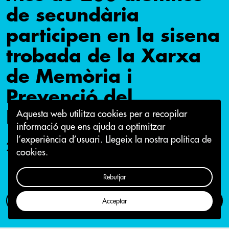
de secundària
participen en la sisena
trobada de la Xarxa
de Memòria i
Prevenció del
Feixisme, Mai Més
Aquesta web utilitza cookies per a recopilar
informació que ens ajuda a optimitzar
l’experiència d’usuari.
Llegeix la nostra política de
26 d'abril 2018
cookies.
Rebutjar
Com participar
Campanya
Acceptar