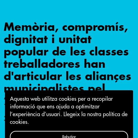
Memòria, compromís,
dignitat i unitat
popular de les classes
treballadores han
d'articular les aliançes
municipalistes pel
2015
Aquesta web utilitza cookies per a recopilar
informació que ens ajuda a optimitzar
l’experiència d’usuari.
Llegeix la nostra política de
31 de gener 2012
cookies.
Rebutjar