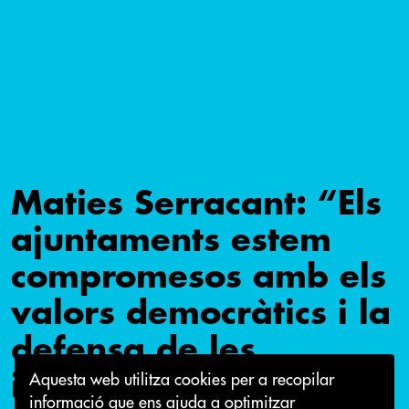
Maties Serracant: “Els
ajuntaments estem
compromesos amb els
valors democràtics i la
defensa de les
institucions catalanes”
Aquesta web utilitza cookies per a recopilar
informació que ens ajuda a optimitzar