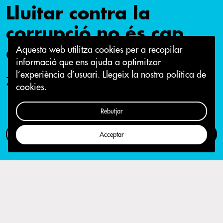
Lluitar contra la
corrupció no és cap
delicte!
Aquesta web utilitza cookies per a recopilar
informació que ens ajuda a optimitzar
l’experiència d’usuari.
Llegeix la nostra política de
7 de juny 2017
cookies.
Rebutjar
Com participar
Campanya
Acceptar