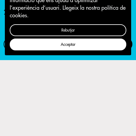
informació que ens ajuda a optimitzar
l’experiència d’usuari.
Llegeix la nostra política de
24 de gener 2018
cookies.
Rebutjar
Com participar
Campanya
Acceptar