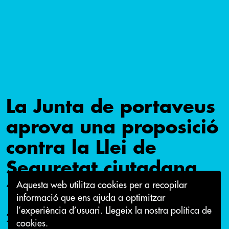
La Junta de portaveus
aprova una proposició
contra la Llei de
Seguretat ciutadana
“Llei Mordassa”.
Aquesta web utilitza cookies per a recopilar
informació que ens ajuda a optimitzar
l’experiència d’usuari.
Llegeix la nostra política de
21 de setembre 2015
cookies.