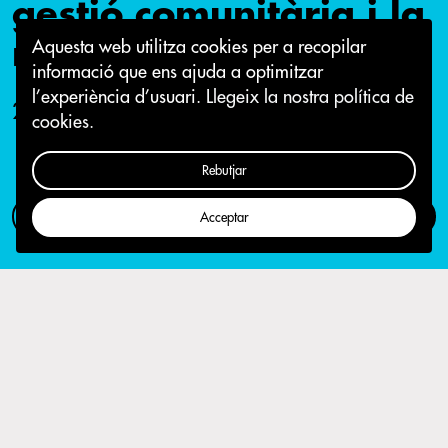
gestió comunitària i la
memòria històrica
Aquesta web utilitza cookies per a recopilar
informació que ens ajuda a optimitzar
l’experiència d’usuari.
Llegeix la nostra política de
28 d'abril 2016
cookies.
Rebutjar
Com participar
Campanya
Acceptar