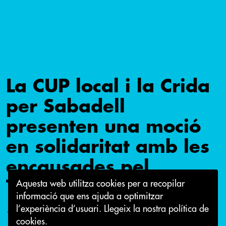
La CUP local i la Crida
per Sabadell
presenten una moció
en solidaritat amb les
encausades pel
Tsunami Democràtic.
Aquesta web utilitza cookies per a recopilar
informació que ens ajuda a optimitzar
l’experiència d’usuari.
Llegeix la nostra política de
17 d'abril 2024
cookies.