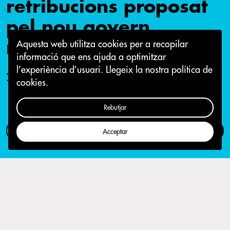
retribucions proposat
pel nou govern
municipal
Aquesta web utilitza cookies per a recopilar
informació que ens ajuda a optimitzar
l’experiència d’usuari.
Llegeix la nostra política de
26 de juny 2019
cookies.
Rebutjar
Com participar
Campanya
Acceptar