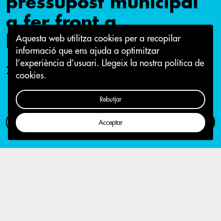
pressupost municipal
a fer front a
l’emergència social
Aquesta web utilitza cookies per a recopilar
informació que ens ajuda a optimitzar
l’experiència d’usuari.
Llegeix la nostra política de
21 de gener 2016
cookies.
Rebutjar
Com participar
Campanya
Acceptar