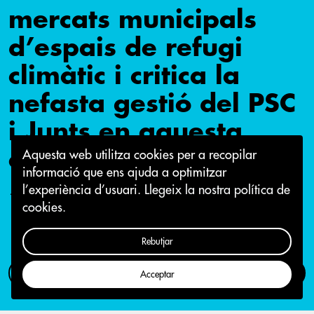
mercats municipals
d’espais de refugi
climàtic i critica la
nefasta gestió del PSC
i Junts en aquesta
onada de calor.
Aquesta web utilitza cookies per a recopilar
informació que ens ajuda a optimitzar
l’experiència d’usuari.
Llegeix la nostra política de
18 de juliol 2022
cookies.
Rebutjar
Com participar
Campanya
Acceptar