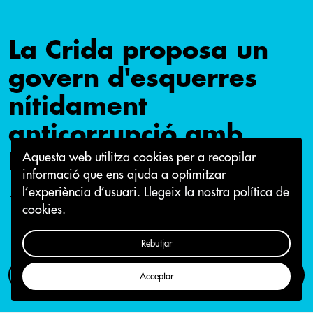
La Crida proposa un
govern d'esquerres
nítidament
anticorrupció amb
Podem i ERC
Aquesta web utilitza cookies per a recopilar
informació que ens ajuda a optimitzar
l’experiència d’usuari.
Llegeix la nostra política de
12 de juny 2019
cookies.
Rebutjar
Com participar
Campanya
Acceptar