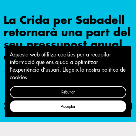
La Crida per Sabadell
retornarà una part del
seu pressupost anual
a la ciutadania
Aquesta web utilitza cookies per a recopilar
informació que ens ajuda a optimitzar
l’experiència d’usuari.
Llegeix la nostra política de
19 de setembre 2015
cookies.
Rebutjar
Com participar
Campanya
Acceptar