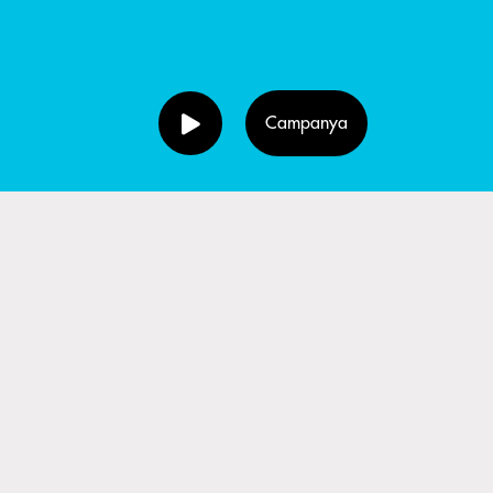
Campanya
ment davant
ue en cap cas
treball realitzat