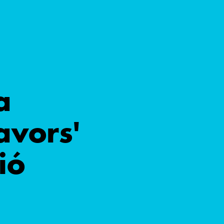
a
avors'
ió