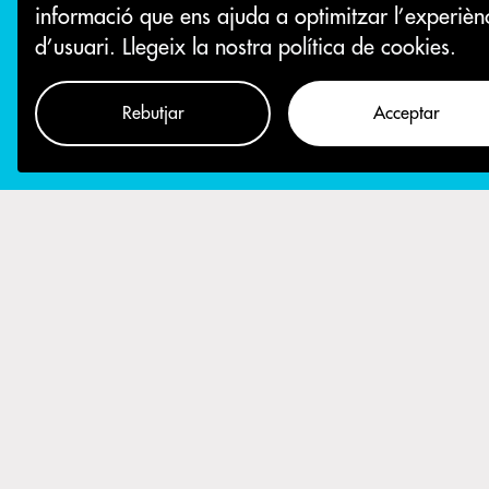
informació que ens ajuda a optimitzar l’experièn
d’usuari.
Llegeix la nostra política de cookies.
Rebutjar
Acceptar
Com participar
L’organitzac
les informac
haurien d’ha
Després d’un p