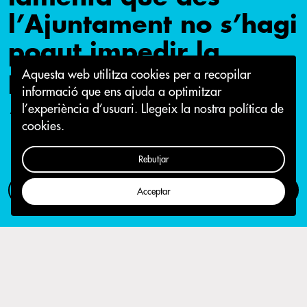
l’Ajuntament no s’hagi
pogut impedir la
presentació de VOX
Aquesta web utilitza cookies per a recopilar
informació que ens ajuda a optimitzar
l’experiència d’usuari.
Llegeix la nostra política de
1 de març 2019
cookies.
Rebutjar
Com participar
Campanya
Acceptar