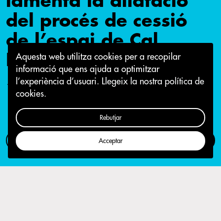
lamenta la dilatació
del procés de cessió
de l’espai de Cal
Balsach
Aquesta web utilitza cookies per a recopilar
informació que ens ajuda a optimitzar
l’experiència d’usuari.
Llegeix la nostra política de
11 de maig 2017
cookies.
Rebutjar
Com participar
Campanya
Acceptar