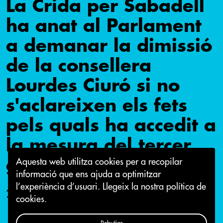
La Crida per Sabadell
ha anat al Parlament
a demanar la dimissió
de la consellera
Lourdes Ciuró si no
s'aclareixen els fets
pels quals ha accedit a
la mesura del tercer
grau
Aquesta web utilitza cookies per a recopilar
informació que ens ajuda a optimitzar
l’experiència d’usuari.
Llegeix la nostra política de
2 de maig 2022
cookies.