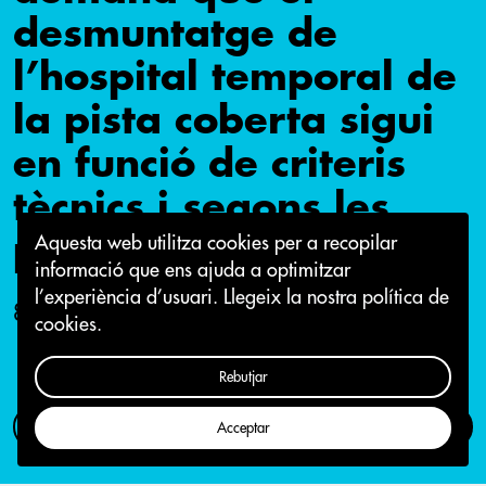
desmuntatge de
l’hospital temporal de
la pista coberta sigui
en funció de criteris
tècnics i segons les
previsions de Salut
Aquesta web utilitza cookies per a recopilar
informació que ens ajuda a optimitzar
l’experiència d’usuari.
Llegeix la nostra política de
8 de maig 2020
cookies.
Rebutjar
Com participar
Campanya
Acceptar