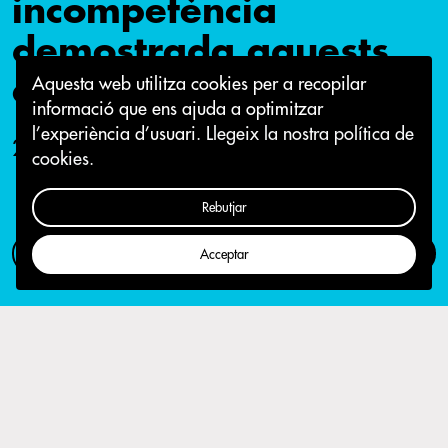
incompetència
demostrada aquests
anys governant.
Aquesta web utilitza cookies per a recopilar
informació que ens ajuda a optimitzar
l’experiència d’usuari.
Llegeix la nostra política de
25 de febrer 2022
cookies.
Rebutjar
Com participar
Campanya
Acceptar