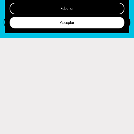
Rebutjar
Com participar
Campanya
Acceptar
Defensa que és un primer pas
importantíssim en el reenfocament
dels serveis municipals cap als serveis
públics de qualitat tant per usuaris
com treballadors