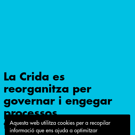
La Crida es
reorganitza per
governar i engegar
processos
transformadors
Aquesta web utilitza cookies per a recopilar
informació que ens ajuda a optimitzar