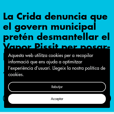
La Crida denuncia que
el govern municipal
pretén desmantellar el
Vapor Pissit per posar-
hi oficines municipals
Aquesta web utilitza cookies per a recopilar
informació que ens ajuda a optimitzar
l’experiència d’usuari.
Llegeix la nostra política de
4 de març 2021
cookies.
Rebutjar
Com participar
Campanya
Acceptar