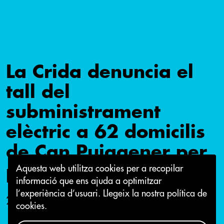
La Crida denuncia el
tall del
subministrament
elèctric a 62 domicilis
de Can Puiggener per
part dels Mossos
Aquesta web utilitza cookies per a recopilar
informació que ens ajuda a optimitzar
l’experiència d’usuari.
Llegeix la nostra política de
22 de juliol 2015
cookies.