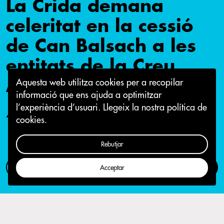
La Crida demana
celeritat en la cessió
de Can Balsach a les
entitats de la Creu
Alta
Aquesta web utilitza cookies per a recopilar
informació que ens ajuda a optimitzar
l’experiència d’usuari.
Llegeix la nostra política de
4 de febrer 2015
cookies.
Rebutjar
Com participar
Campanya
Acceptar