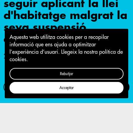
seguir aplicant la llei
d'habitatge malgrat la
seva suspensió
cautelar
Aquesta web utilitza cookies per a recopilar
informació que ens ajuda a optimitzar
l’experiència d’usuari.
Llegeix la nostra política de
29 d'abril 2016
cookies.
Rebutjar
Com participar
Campanya
Acceptar