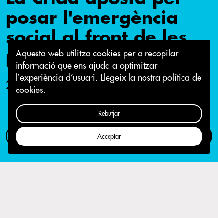
posar l'emergència
social al front de les
prioritats del govern
Aquesta web utilitza cookies per a recopilar
informació que ens ajuda a optimitzar
l’experiència d’usuari.
Llegeix la nostra política de
22 de juny 2015
cookies.
Rebutjar
Com participar
Campanya
Acceptar