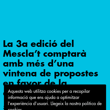
La 3a edició del
Mescla’t comptarà
amb més d’una
vintena de propostes
en favor de la
diversitat
Aquesta web utilitza cookies per a recopilar
informació que ens ajuda a optimitzar
l’experiència d’usuari.
Llegeix la nostra política de
5 d'octubre 2017
cookies.