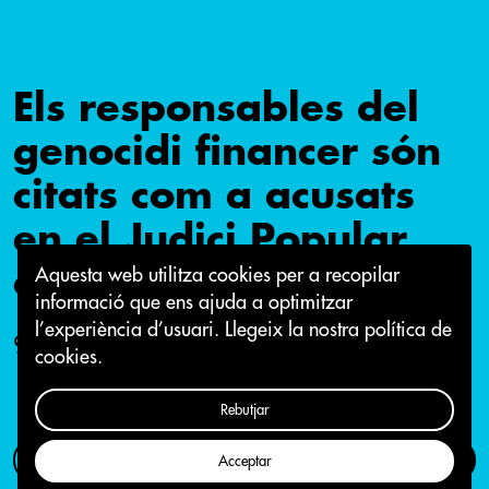
Els responsables del
genocidi financer són
citats com a acusats
en el Judici Popular
contra la Banca
Aquesta web utilitza cookies per a recopilar
informació que ens ajuda a optimitzar
l’experiència d’usuari.
Llegeix la nostra política de
9 de setembre 2016
cookies.
Rebutjar
Com participar
Campanya
Acceptar