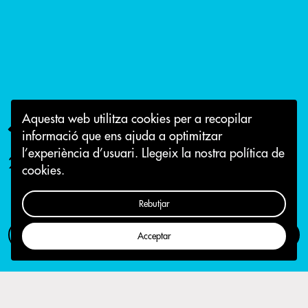
Jove, menja tu!
Aquesta web utilitza cookies per a recopilar
informació que ens ajuda a optimitzar
l’experiència d’usuari.
Llegeix la nostra política de
2 de novembre 2016
cookies.
Rebutjar
Com participar
Campanya
Acceptar