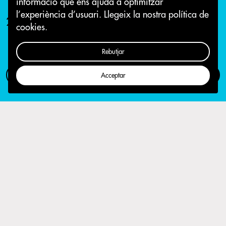
informació que ens ajuda a optimitzar
l’experiència d’usuari.
Llegeix la nostra política de
25 de gener 2019
cookies.
Rebutjar
Com participar
Campanya
Acceptar