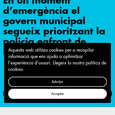
En un moment
d’emergència el
govern municipal
segueix prioritzant la
policia enfront de
l’habitatge
Aquesta web utilitza cookies per a recopilar
informació que ens ajuda a optimitzar
l’experiència d’usuari.
Llegeix la nostra política de
10 de juliol 2020
cookies.
Rebutjar
Com participar
Campanya
Acceptar