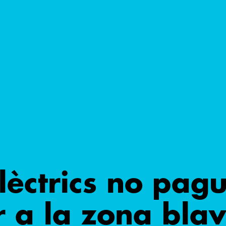
elèctrics no pag
 a la zona bla