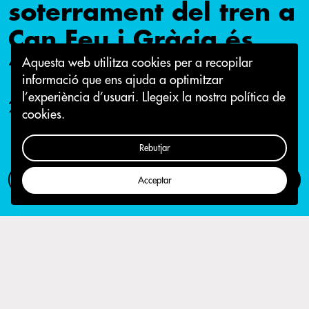
soterrament del tren a
Can Feu i Gràcia és
“Teixint els barris”
Aquesta web utilitza cookies per a recopilar
informació que ens ajuda a optimitzar
l’experiència d’usuari.
Llegeix la nostra política de
27 de març 2019
cookies.
Rebutjar
Com participar
Campanya
Acceptar