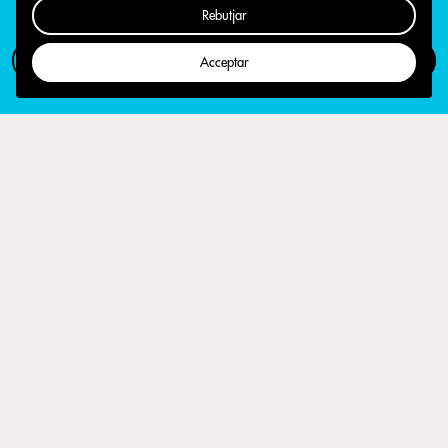
Rebutjar
Com participar
Campanya
Acceptar
Ahir es van donar a conèixer els
resultats de la votació popular, en un