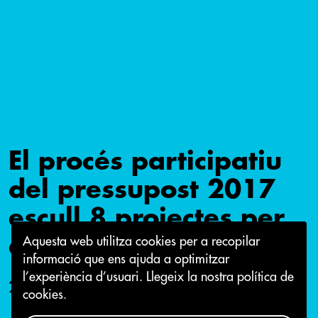
El procés participatiu
del pressupost 2017
escull 8 projectes per
a la seva execució
Aquesta web utilitza cookies per a recopilar
informació que ens ajuda a optimitzar
l’experiència d’usuari.
Llegeix la nostra política de
22 de setembre 2016
cookies.