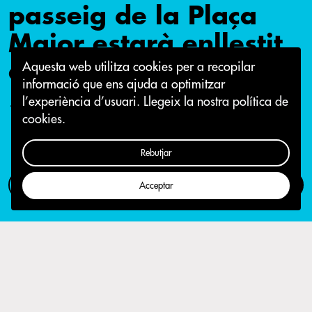
passeig de la Plaça
Major estarà enllestit
aquesta tardor
Aquesta web utilitza cookies per a recopilar
informació que ens ajuda a optimitzar
l’experiència d’usuari.
Llegeix la nostra política de
13 de març 2019
cookies.
Rebutjar
Com participar
Campanya
Acceptar