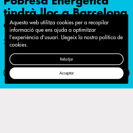
Pobresa Energètica
tindrà lloc a Barcelona
el 8 i 9 de novembre
Aquesta web utilitza cookies per a recopilar
informació que ens ajuda a optimitzar
l’experiència d’usuari.
Llegeix la nostra política de
22 de febrer 2018
cookies.
Rebutjar
Com participar
Campanya
Acceptar