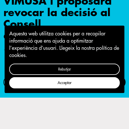
VIMUSA i proposarà
revocar la decisió al
Consell
d’Administració
Aquesta web utilitza cookies per a recopilar
informació que ens ajuda a optimitzar
l’experiència d’usuari.
Llegeix la nostra política de
13 d'octubre 2015
cookies.
Rebutjar
Com participar
Campanya
Acceptar