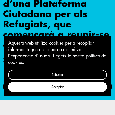
d’una Plataforma
Ciutadana per als
Refugiats, que
començarà a reunir-se
els propers dies
Aquesta web utilitza cookies per a recopilar
informació que ens ajuda a optimitzar
l’experiència d’usuari.
Llegeix la nostra política de
24 de setembre 2015
cookies.
Rebutjar
Com participar
Campanya
Acceptar