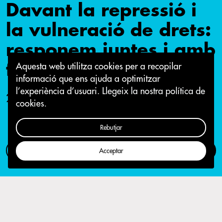
Davant la repressió i
la vulneració de drets:
responem juntes i amb
força
Aquesta web utilitza cookies per a recopilar
informació que ens ajuda a optimitzar
l’experiència d’usuari.
Llegeix la nostra política de
26 d'octubre 2019
cookies.
Rebutjar
Com participar
Campanya
Acceptar