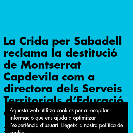
La Crida per Sabadell
reclama la destitució
de Montserrat
Capdevila com a
directora dels Serveis
Territorials d’Educació
al Vallès Occidental
Aquesta web utilitza cookies per a recopilar
informació que ens ajuda a optimitzar
l’experiència d’usuari.
Llegeix la nostra política de
21 de novembre 2024
cookies.