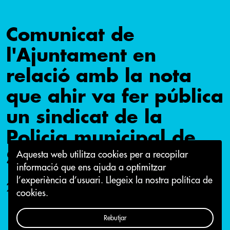
Comunicat de
l'Ajuntament en
relació amb la nota
que ahir va fer pública
un sindicat de la
Policia municipal de
Sabadell
Aquesta web utilitza cookies per a recopilar
informació que ens ajuda a optimitzar
l’experiència d’usuari.
Llegeix la nostra política de
26 d'abril 2018
cookies.
Rebutjar