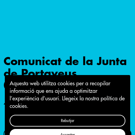
Comunicat de la Junta
de Portaveus
02/10/2017
Aquesta web utilitza cookies per a recopilar
informació que ens ajuda a optimitzar
l’experiència d’usuari.
Llegeix la nostra política de
4 d'octubre 2017
cookies.
Rebutjar
Com participar
Campanya
Acceptar