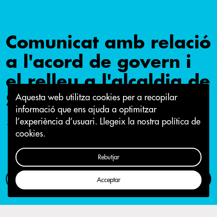
Comunicat amb relació
a l'acord de govern i
el relleu a l'alcaldia de
Sabadell
Aquesta web utilitza cookies per a recopilar
informació que ens ajuda a optimitzar
l’experiència d’usuari.
Llegeix la nostra política de
1 de juny 2017
cookies.
Rebutjar
Com participar
Campanya
Acceptar