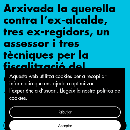
Arxivada la querella
contra l’ex-alcalde,
tres ex-regidors, un
assessor i tres
tècniques per la
fiscalització del
contracte d'SMATSA
Aquesta web utilitza cookies per a recopilar
informació que ens ajuda a optimitzar
l’experiència d’usuari.
Llegeix la nostra política de
19 de juny 2019
cookies.
Rebutjar
Com participar
Campanya
Acceptar